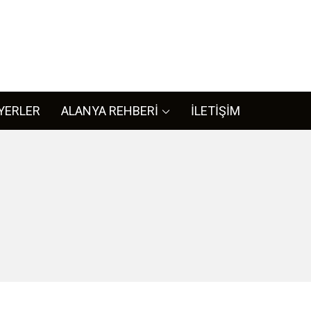
L
ya ile iligli her bilgiye bizim sitemizden ulaşabilirsiniz.
YERLER
ALANYA REHBERİ
İLETİŞİM