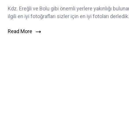
Resimleri
Kdz. Ereğli ve Bolu gibi önemli yerlere yakınlığı buluna
–
ilgili en iyi fotoğrafları sizler için en iyi fotoları derledik
Düzce
Fotoğrafları
için
Read More