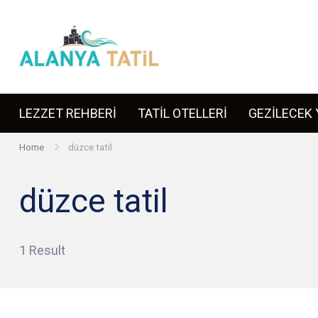
Skip
to
content
ALANYA TATİ
Türkiye'nin turizm başkenti Alan
LEZZET REHBERİ
TATİL OTELLERİ
GEZİLECEK 
Home
düzce tatil
düzce tatil
1 Result