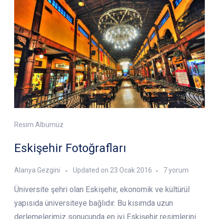
Resim Albümüz
Eskişehir Fotoğrafları
Eskişehir
Alanya Gezgini
Updated on
23 Ocak 2016
7 yorum
Fotoğrafları
Üniversite şehri olan Eskişehir, ekonomik ve kültürül
için
yapısıda üniversiteye bağlıdır. Bu kısımda uzun
derlemelerimiz sonucunda en iyi Eskişehir resimlerini