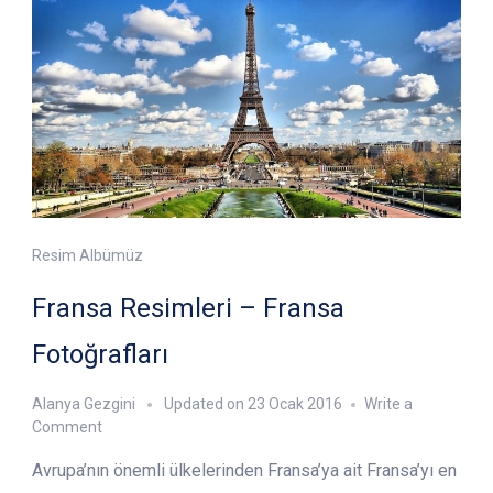
Resim Albümüz
Fransa Resimleri – Fransa
Fotoğrafları
Alanya Gezgini
Updated on
23 Ocak 2016
Write a
on
Comment
Fransa
Avrupa’nın önemli ülkelerinden Fransa’ya ait Fransa’yı en
Resimleri