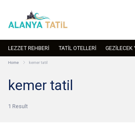
Skip
to
content
ALANYA TATİ
Türkiye'nin turizm başkenti Alan
LEZZET REHBERİ
TATİL OTELLERİ
GEZİLECEK 
Home
kemer tatil
kemer tatil
1 Result