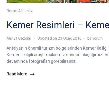
Resim Albümüz
Kemer Resimleri – Kemer
Kemer
Alanya Gezgini
Updated on
23 Ocak 2016
bir yorum
Resimleri
Antalya’nın önemli turizm bölgelerinden Kemer ile il
–
Kemer ile ilgili araştırmalarımız sonucu ulaştığımız en 
Kemer
Fotoğrafları
devamında fotoğrafları görebilirsiniz.
için
Read More