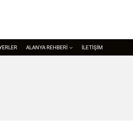
L
ya ile iligli her bilgiye bizim sitemizden ulaşabilirsiniz.
YERLER
ALANYA REHBERİ
İLETİŞİM