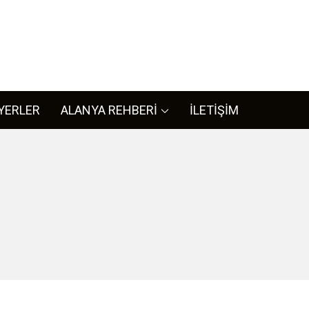
L
ya ile iligli her bilgiye bizim sitemizden ulaşabilirsiniz.
YERLER
ALANYA REHBERİ
İLETİŞİM