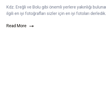
Resimleri
Kdz. Ereğli ve Bolu gibi önemli yerlere yakınlığı buluna
–
ilgili en iyi fotoğrafları sizler için en iyi fotoları derledik
Düzce
Fotoğrafları
için
Read More