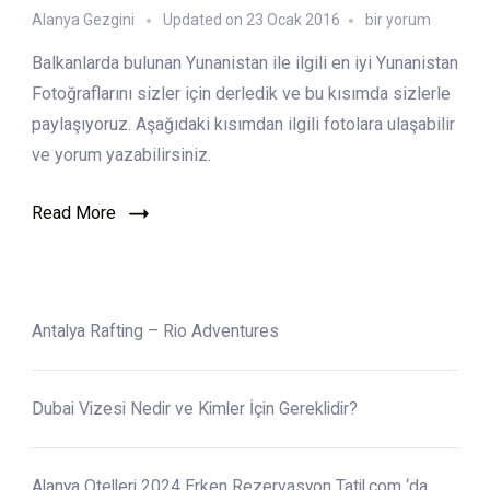
Yunanistan
Alanya Gezgini
Updated on
23 Ocak 2016
bir yorum
Resimleri
Balkanlarda bulunan Yunanistan ile ilgili en iyi Yunanistan
–
Yunanistan
Fotoğraflarını sizler için derledik ve bu kısımda sizlerle
Fotoğrafları
paylaşıyoruz. Aşağıdaki kısımdan ilgili fotolara ulaşabilir
için
ve yorum yazabilirsiniz.
Read More
Antalya Rafting – Rio Adventures
Dubai Vizesi Nedir ve Kimler İçin Gereklidir?
Alanya Otelleri 2024 Erken Rezervasyon Tatil.com ‘da