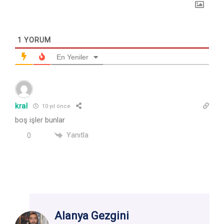
1
YORUM
En Yeniler
kral
10 yıl önce
boş işler bunlar
Yanıtla
0
Alanya Gezgini