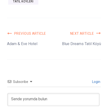
TATIL KÖYLERI
Post
PREVIOUS ARTICLE
NEXT ARTICLE
Navigation
Adam & Eve Hotel
Blue Dreams Tatil Köyü
Subscribe
Login