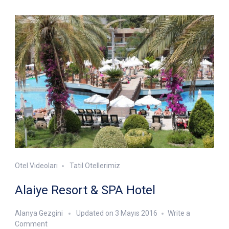
Otel Videoları
Tatil Otellerimiz
Alaiye Resort & SPA Hotel
Alanya Gezgini
Updated on
3 Mayıs 2016
Write a
on
Comment