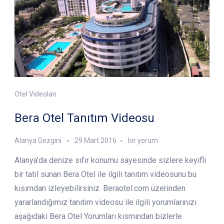
Otel Videoları
Bera Otel Tanıtım Videosu
Bera
Alanya Gezgini
29 Mart 2016
bir yorum
Otel
Alanya’da denize sıfır konumu sayesinde sizlere keyifli
Tanıtım
Videosu
bir tatil sunan Bera Otel ile ilgili tanıtım videosunu bu
için
kısımdan izleyebilirsiniz. Beraotel.com üzerinden
yararlandığımız tanıtım videosu ile ilgili yorumlarınızı
aşağıdaki Bera Otel Yorumları kısmından bizlerle