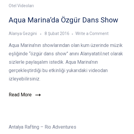
Otel Videoları
Aqua Marina’da Özgür Dans Show
on
Alanya Gezgini
8 Şubat 2016
Write a Comment
Aqua
Aqua Marina’nın showlarından olan kum üzerinde müzik
Marina’da
Özgür
eşliğinde “özgür dans show” anını Alanyatatil.net olarak
Dans
sizlerle paylaşalım istedik. Aqua Marina’nın
Show
gerçekleştirdiği bu etkinliği yukarıdaki videodan
izleyebilirsiniz.
Read More
Antalya Rafting – Rio Adventures