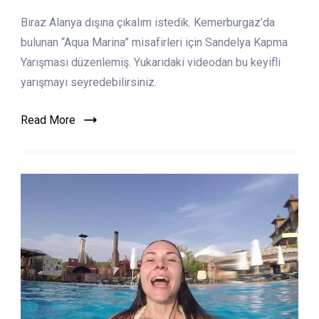
Aqua
Biraz Alanya dışına çıkalım istedik. Kemerburgaz’da
Marina
–
bulunan “Aqua Marina” misafirleri için Sandelya Kapma
Sandelya
Yarışması düzenlemiş. Yukarıdaki videodan bu keyifli
Kapma
yarışmayı seyredebilirsiniz.
Yarışması
Read More