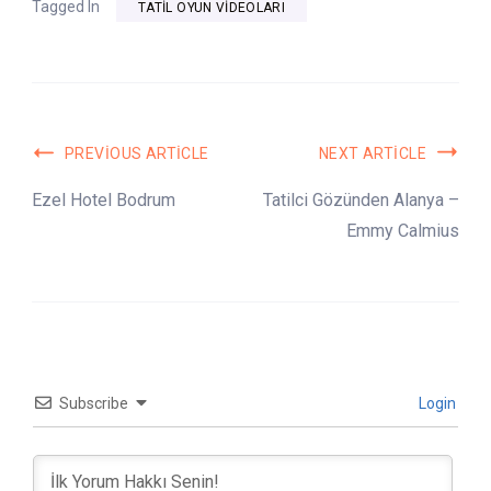
Tagged In
TATIL OYUN VIDEOLARI
Post
PREVIOUS ARTICLE
NEXT ARTICLE
Navigation
Ezel Hotel Bodrum
Tatilci Gözünden Alanya –
Emmy Calmius
Subscribe
Login