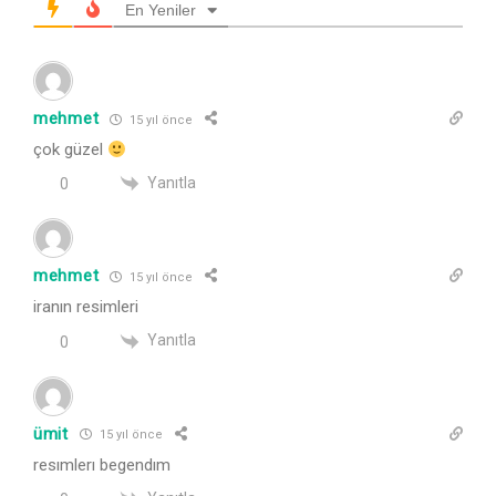
En Yeniler
mehmet
15 yıl önce
çok güzel
Yanıtla
0
mehmet
15 yıl önce
iranın resimleri
Yanıtla
0
ümit
15 yıl önce
resımlerı begendım