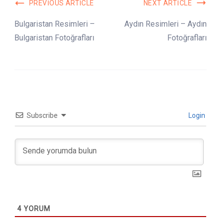
Post
PREVIOUS ARTICLE
NEXT ARTICLE
Navigation
Bulgaristan Resimleri –
Aydın Resimleri – Aydın
Bulgaristan Fotoğrafları
Fotoğrafları
Subscribe
Login
4
YORUM