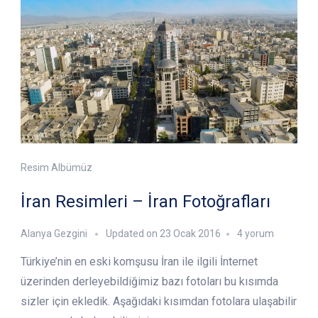
Resim Albümüz
İran Resimleri – İran Fotoğrafları
İran
Alanya Gezgini
Updated on
23 Ocak 2016
4 yorum
Resimleri
Türkiye’nin en eski komşusu İran ile ilgili İnternet
–
İran
üzerinden derleyebildiğimiz bazı fotoları bu kısımda
Fotoğrafları
sizler için ekledik. Aşağıdaki kısımdan fotolara ulaşabilir
için