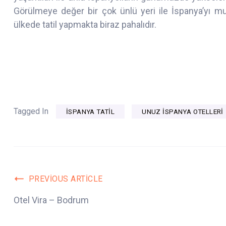
Görülmeye değer bir çok ünlü yeri ile İspanya’yı m
ülkede tatil yapmakta biraz pahalıdır.
Tagged In
ISPANYA TATIL
UNUZ ISPANYA OTELLERI
Post
PREVIOUS ARTICLE
Otel Vira – Bodrum
Navigation