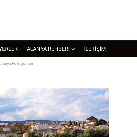
L
ya ile iligli her bilgiye bizim sitemizden ulaşabilirsiniz.
YERLER
ALANYA REHBERİ
İLETİŞİM
spanya Fotoğrafları