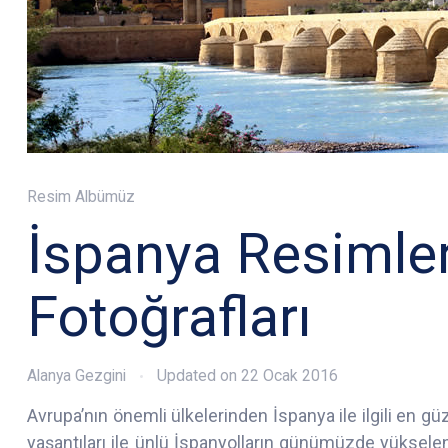
Resim Albümüz
İspanya Resimler
Fotoğrafları
Alanya Gezgini
Updated on
22 Ocak 2016
Avrupa’nın önemli ülkelerinden İspanya ile ilgili en güz
yaşantıları ile ünlü İspanyolların günümüzde yükselen 