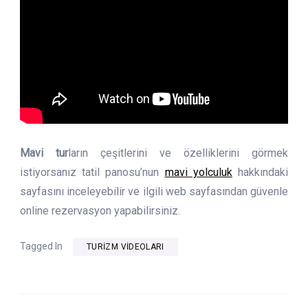
Mavi tur
ların çeşitlerini ve özelliklerini görmek
istiyorsanız tatil panosu’nun
mavi yolculuk
hakkındaki
sayfasını inceleyebilir ve ilgili web sayfasından güvenle
online rezervasyon yapabilirsiniz.
Tagged In
TURIZM VIDEOLARI