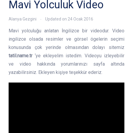
Mavi Yolculuk Video
Alanya Gezgini
Updated on
24 Ocak 2016
Mavi yolculuğu anlatan İngilizce bir videodur. Video
ingilizce olsada resimler ve görsel ögelerin seçimi
konusunda çok yerinde olmasından dolayı sitemiz
tatil.name.tr
‘ye ekleyelim istedim. Videoyu izleyebilir
ve video hakkında yorumlarınızı sayfa altında
yazabilirsiniz. Ekleyen kişiye teşekkür ederiz.