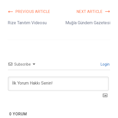
Post
PREVIOUS ARTICLE
NEXT ARTICLE
Navigation
Rize Tanıtım Videosu
Muğla Gündem Gazetesi
Subscribe
Login
0
YORUM