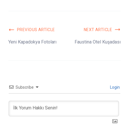
Post
PREVIOUS ARTICLE
NEXT ARTICLE
Navigation
Yeni Kapadokya Fotoları
Faustina Otel Kuşadası
Subscribe
Login