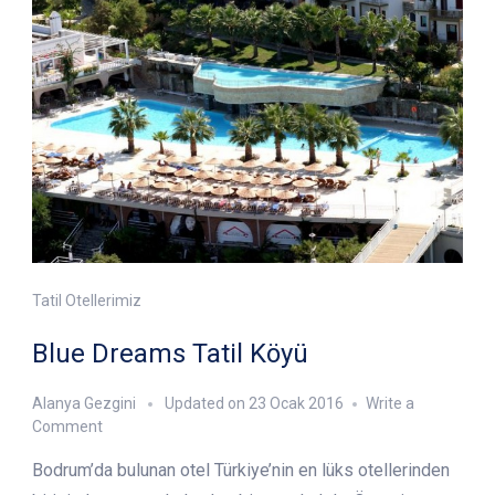
Tatil Otellerimiz
Blue Dreams Tatil Köyü
Alanya Gezgini
Updated on
23 Ocak 2016
Write a
on
Comment
Blue
Bodrum’da bulunan otel Türkiye’nin en lüks otellerinden
Dreams
Tatil