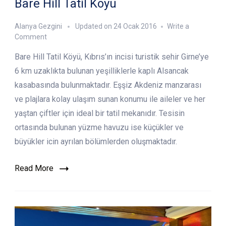
Bare Hill Tatil Köyü
Alanya Gezgini
Updated on
24 Ocak 2016
Write a
on
Comment
Bare
Bare Hill Tatil Köyü, Kıbrıs’ın incisi turistik sehir Girne’ye
Hill
Tatil
6 km uzaklıkta bulunan yeşilliklerle kaplı Alsancak
Köyü
kasabasında bulunmaktadır. Eşşiz Akdeniz manzarası
ve plajlara kolay ulaşım sunan konumu ile aileler ve her
yaştan çiftler için ideal bir tatil mekanıdır. Tesisin
ortasında bulunan yüzme havuzu ise küçükler ve
büyükler icin ayrılan bölümlerden oluşmaktadır.
Read More