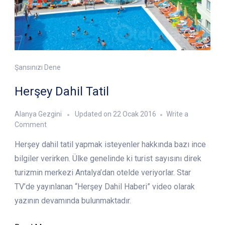
Şansınızı Dene
Herşey Dahil Tatil
Alanya Gezgini
Updated on
22 Ocak 2016
Write a
on
Comment
Herşey
Herşey dahil tatil yapmak isteyenler hakkında bazı ince
Dahil
Tatil
bilgiler verirken. Ülke genelinde ki turist sayısını direk
turizmin merkezi Antalya’dan otelde veriyorlar. Star
TV’de yayınlanan “Herşey Dahil Haberi” video olarak
yazının devamında bulunmaktadır.