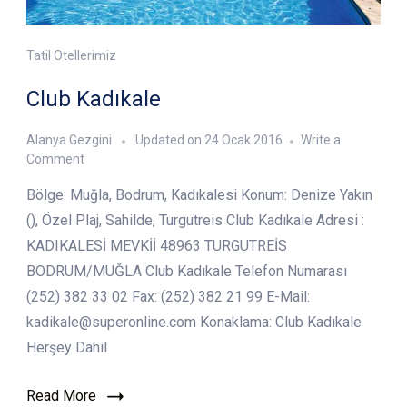
Tatil Otellerimiz
Club Kadıkale
Alanya Gezgini
Updated on
24 Ocak 2016
Write a
on
Comment
Club
Bölge: Muğla, Bodrum, Kadıkalesi Konum: Denize Yakın
Kadıkale
(), Özel Plaj, Sahilde, Turgutreis Club Kadıkale Adresi :
KADIKALESİ MEVKİİ 48963 TURGUTREİS
BODRUM/MUĞLA Club Kadıkale Telefon Numarası
(252) 382 33 02 Fax: (252) 382 21 99 E-Mail:
kadikale@superonline.com Konaklama: Club Kadıkale
Herşey Dahil
Read More