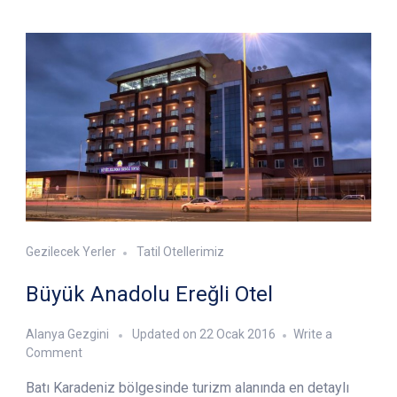
Gezilecek Yerler
Tatil Otellerimiz
Büyük Anadolu Ereğli Otel
Alanya Gezgini
Updated on
22 Ocak 2016
Write a
on
Comment
Büyük
Batı Karadeniz bölgesinde turizm alanında en detaylı
Anadolu