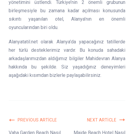
yönetimini üstlendi. Türkiye’nin 2 önemli grubunun
birleşmesiyle bu zamana kadar açılması konusunda
sıkıntı yaşanılan otel, Alanya’nın en önemli
oyuncularından biri oldu.
Alanyatatil.net olarak Alanya’da yapacağınız tatillerde
her türlü desteklerimiz vardır. Bu konuda sahadaki
arkadaşlarımızdan aldığımız bilgiler Mahidevran Alanya
hakkında bu şekilde. Siz yaşadığınız deneyimleri
aşağıdaki kısımdan bizlerle paylaşabilirsiniz.
Post
PREVIOUS ARTICLE
NEXT ARTICLE
Navigation
Vaha Garden Beach Nasıl
Maide Beach Hotel Nasıl