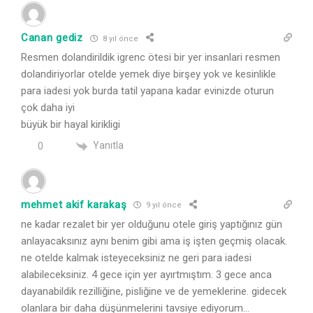
Canan gediz
8 yıl önce
Resmen dolandirildik igrenc ötesi bir yer insanlari resmen
dolandiriyorlar otelde yemek diye birşey yok ve kesinlikle
para iadesi yok burda tatil yapana kadar evinizde oturun
çok daha iyi
büyük bir hayal kirikligi
Yanıtla
0
mehmet akif karakaş
9 yıl önce
ne kadar rezalet bir yer olduğunu otele giriş yaptığınız gün
anlayacaksınız aynı benim gibi ama iş işten geçmiş olacak.
ne otelde kalmak isteyeceksiniz ne geri para iadesi
alabileceksiniz. 4 gece için yer ayırtmıştım. 3 gece anca
dayanabildik rezilliğine, pisliğine ve de yemeklerine. gidecek
olanlara bir daha düşünmelerini tavsiye ediyorum…