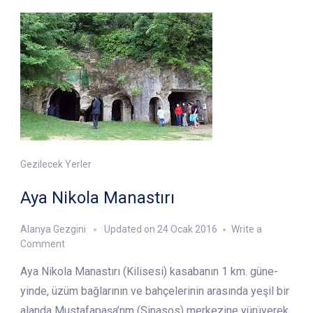
Gezilecek Yerler
Aya Nikola Manastırı
Alanya Gezgini
Updated on
24 Ocak 2016
Write a
on
Comment
Aya
Aya Nikola Manastırı (Kilisesi) kasabanın 1 km. güne­
Nikola
Manastırı
yinde, üzüm bağlarının ve bahçelerinin arasında yeşil bir
alanda Mustafapaşa’nm (Sinasos) merkezine yürüyerek