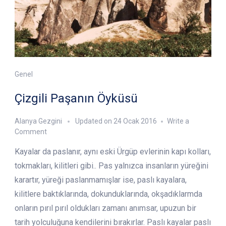
Genel
Çizgili Paşanın Öyküsü
Alanya Gezgini
Updated on
24 Ocak 2016
Write a
on
Comment
Çizgili
Kayalar da paslanır, aynı eski Ürgüp evlerinin kapı kolları,
Paşanın
Öyküsü
tokmakları, kilitleri gibi.. Pas yalnızca insanların yüre­ğini
karartır, yüreği paslanmamışlar ise, paslı kayalara,
kilitlere baktıklarında, dokunduklarında, okşadıklarmda
onların pırıl pırıl oldukları zamanı anımsar, upuzun bir
tarih yolculuğuna kendilerini bırakırlar. Paslı kayalar paslı