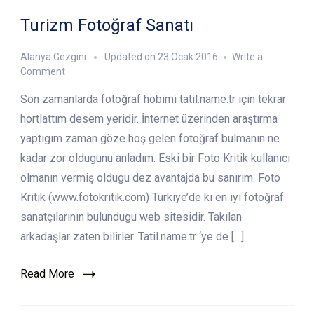
Turizm Fotoğraf Sanatı
Alanya Gezgini
Updated on
23 Ocak 2016
Write a
on
Comment
Turizm
Son zamanlarda fotoğraf hobimi tatil.name.tr için tekrar
Fotoğraf
Sanatı
hortlattım desem yeridir. İnternet üzerinden araştırma
yaptıgım zaman göze hoş gelen fotoğraf bulmanın ne
kadar zor oldugunu anladım. Eski bir Foto Kritik kullanıcı
olmanın vermiş oldugu dez avantajda bu sanırım. Foto
Kritik (www.fotokritik.com) Türkiye’de ki en iyi fotoğraf
sanatçılarının bulundugu web sitesidir. Takılan
arkadaşlar zaten bilirler. Tatil.name.tr ‘ye de […]
Read More