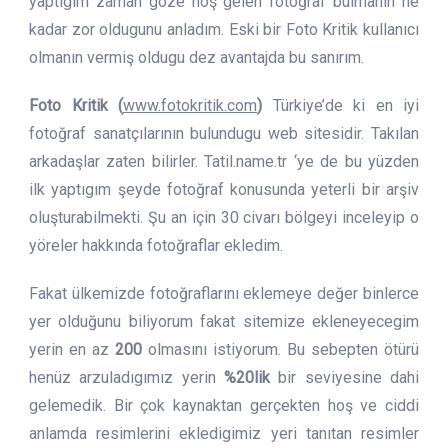
yaptıgım zaman göze hoş gelen fotoğraf bulmanın ne
kadar zor oldugunu anladım. Eski bir Foto Kritik kullanıcı
olmanın vermiş oldugu dez avantajda bu sanırım.
Foto Kritik (
www.fotokritik.com
)
Türkiye’de ki en iyi
fotoğraf sanatçılarının bulundugu web sitesidir. Takılan
arkadaşlar zaten bilirler. Tatil.name.tr ‘ye de bu yüzden
ilk yaptıgım şeyde fotoğraf konusunda yeterli bir arşiv
oluşturabilmekti. Şu an için 30 civarı bölgeyi inceleyip o
yöreler hakkında fotoğraflar ekledim.
Fakat ülkemizde fotoğraflarını eklemeye değer binlerce
yer olduğunu biliyorum fakat sitemize ekleneyecegim
yerin en az
200
olmasını istiyorum. Bu sebepten ötürü
henüz arzuladıgımız yerin
%20lik
bir seviyesine dahi
gelemedik. Bir çok kaynaktan gerçekten hoş ve ciddi
anlamda resimlerini ekledigimiz yeri tanıtan resimler