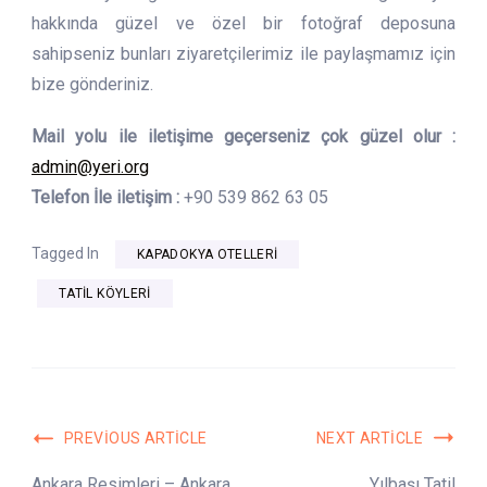
hakkında güzel ve özel bir fotoğraf deposuna
sahipseniz bunları ziyaretçilerimiz ile paylaşmamız için
bize gönderiniz.
Mail yolu ile iletişime geçerseniz çok güzel olur :
admin@yeri.org
Telefon İle iletişim :
+90 539 862 63 05
Tagged In
KAPADOKYA OTELLERI
TATIL KÖYLERI
Post
PREVIOUS ARTICLE
NEXT ARTICLE
Navigation
Ankara Resimleri – Ankara
Yılbaşı Tatil