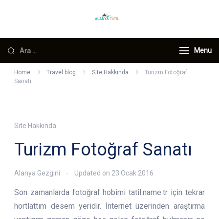
Skip
to
ALANYA TATİL
Türkiye'nin turizm başkenti
content
Alanya ile iligli her bilgiye bizim
Arama:
Menu
sitemizden ulaşabilirsiniz.
Home
Travel blog
Site Hakkında
Turizm Fotoğraf
Sanatı
Site Hakkında
Turizm Fotoğraf Sanatı
Alanya Gezgini
Updated on
23 Ocak 2016
Son zamanlarda fotoğraf hobimi tatil.name.tr için tekrar
hortlattım desem yeridir. İnternet üzerinden araştırma