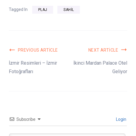
Tagged In
PLAJ
SAHIL
Post
PREVIOUS ARTICLE
NEXT ARTICLE
Navigation
İzmir Resimleri – İzmir
İkinci Mardan Palace Otel
Fotoğrafları
Geliyor
Subscribe
Login