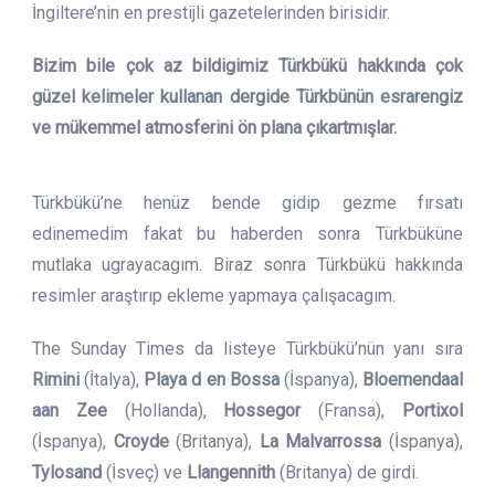
İngiltere’nin en prestijli gazetelerinden birisidir.
Bizim bile çok az bildigimiz Türkbükü hakkında çok
güzel kelimeler kullanan dergide Türkbünün esrarengiz
ve mükemmel atmosferini ön plana çıkartmışlar.
Türkbükü’ne henüz bende gidip gezme fırsatı
edinemedim fakat bu haberden sonra Türkbüküne
mutlaka ugrayacagım. Biraz sonra Türkbükü hakkında
resimler araştırıp ekleme yapmaya çalışacagım.
The Sunday Times da listeye Türkbükü’nün yanı sıra
Rimini
(İtalya),
Playa d en Bossa
(İspanya),
Bloemendaal
aan Zee
(Hollanda),
Hossegor
(Fransa),
Portixol
(İspanya),
Croyde
(Britanya),
La Malvarrossa
(İspanya),
Tylosand
(İsveç) ve
Llangennith
(Britanya) de girdi.